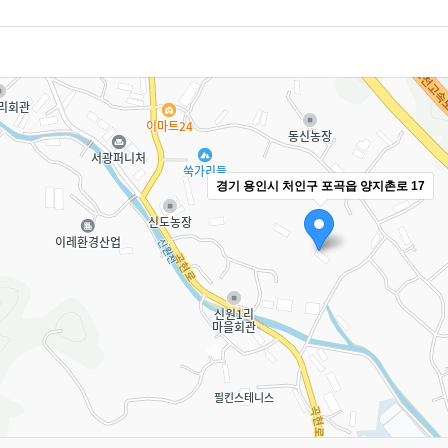
경기 용인시 처인구 포곡읍 양지촌로 17