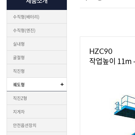
제품소개
수직형(배터리)
수직형(엔진)
실내형
HZC90
굴절형
작업높이 11m 
직진형
궤도형
직진Z형
지게차
안전옵션장치