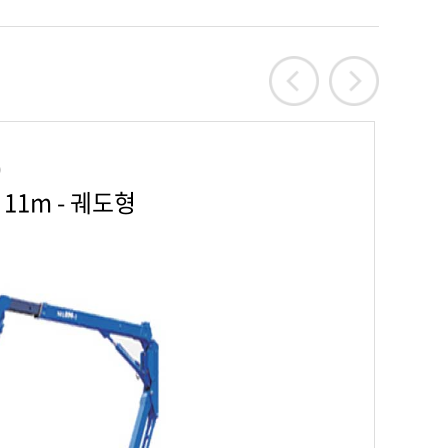
0
ELU
11m - 궤도형
EN
작