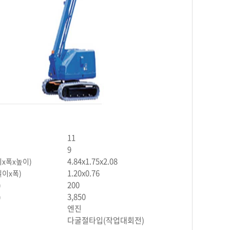
11
9
작
4.84x1.75x2.08
x폭x높이)
발
1.20x0.76
이x폭)
제
200
)
작
3,850
)
적
엔진
장
다굴절타입(작업대회전)
동