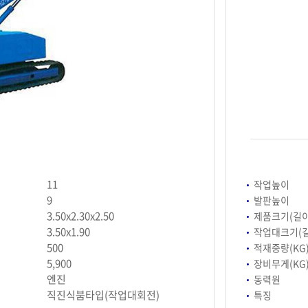
11
작업높이
9
발판높이
3.50x2.30x2.50
제품크기(길이
3.50x1.90
작업대크기(길
500
적재중량(KG
5,900
장비무게(KG
엔진
동력원
직진식붐타입(작업대회전)
특징