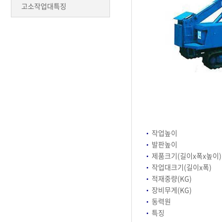
고소작업대특징
작업높이
발판높이
제품크기(길이x폭x높이)
작업대크기(길이x폭)
적재중량(KG)
장비무게(KG)
동력원
특징