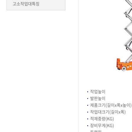
고소작업대특징
작업높이
발판높이
제품크기(길이x폭x높이)
작업대크기(길이x폭)
적재중량(KG)
장비무게(KG)