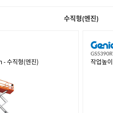
수직형(엔진)
GS5390R
m - 수직형(엔진)
작업높이 