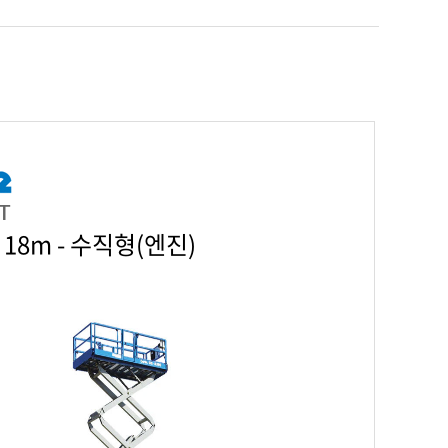
T
18m - 수직형(엔진)