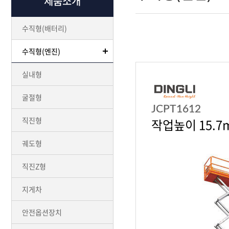
제품소개
수직형(배터리)
수직형(엔진)
실내형
굴절형
JCPT1612
직진형
작업높이 15.7
궤도형
직진Z형
지게차
안전옵션장치