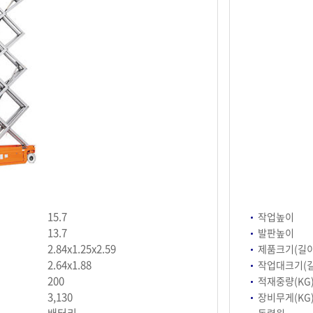
15.7
작업높이
13.7
발판높이
2.84x1.25x2.59
제품크기(길이
2.64x1.88
작업대크기(길
200
적재중량(KG
3,130
장비무게(KG